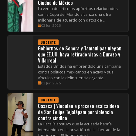
Ciudad de México
La venta de artículos apócrifos relacionados
con la Copa del Mundo alcanza una cifra
millonaria de acuerdo con datos de ...
03 Jun 2026
URGENTE
Gobiernos de Sonora y Tamaulipas niegan
que EE.UU. haya retirado visas a Durazo y
Villarreal
Estados Unidos ha emprendido una campaña
contra políticos mexicanos en activo y sus
vínculos con la delincuencia organiz...
03 Jun 2026
URGENTE
Oaxaca | Vinculan a proceso exalcaldesa
de San Felipe Tejalápam por violencia
contra síndico
La Fiscalía sostuvo que la acusada habría
intervenido en la privación de la libertad de la
funcionaria. 📰 Fuente: Arist...