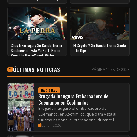
Chuy Lizárraga y Su Banda Tierra
El Coyote Y Su Banda Tierra Santa
Sinaloense - Esta Va Pa Ti Perra
- Te Dije
&quot;La Perra&quot; (Video
Oficial)
ÚLTIMAS NOTICIAS
PÁGINA 1178 DE 2353
NACIONAL
Brugada inaugura Embarcadero de
Cuemanco en Xochimilco
Brugada inauguró el embarcadero de
Cuemanco, en Xochimilco, que dará vista al
turismo nacional e internacional durante l...
03 Jun 2026