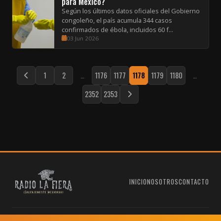
para México?
Según los últimos datos oficiales del Gobierno
congoleño, el país acumula 344 casos
confirmados de ébola, incluidos 60 f...
03 Jun 2026
1
2
…
1176
1177
1178
1179
1180
…
2352
2353
INICIO
NOSOTROS
CONTACTO
Radio La Fiera® — ¡Salvajemente Mexicana! © 2010–2026