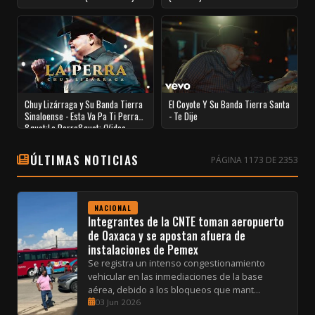
Chuy Lizárraga y Su Banda Tierra
El Coyote Y Su Banda Tierra Santa
Sinaloense - Esta Va Pa Ti Perra
- Te Dije
&quot;La Perra&quot; (Video
Oficial)
ÚLTIMAS NOTICIAS
PÁGINA 1173 DE 2353
NACIONAL
Integrantes de la CNTE toman aeropuerto
de Oaxaca y se apostan afuera de
instalaciones de Pemex
Se registra un intenso congestionamiento
vehicular en las inmediaciones de la base
aérea, debido a los bloqueos que mant...
03 Jun 2026