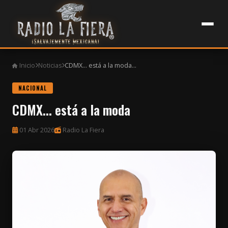
Inicio
Noticias
CDMX... está a la moda...
NACIONAL
CDMX... está a la moda
01 Abr 2026
Radio La Fiera