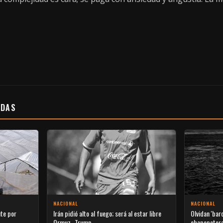
ADAS
NACIONAL
NACIONAL
nte por
Irán pidió alto al fuego; será al estar libre
Olvidan 'bar
Ormuz.-Trump
chapopoter