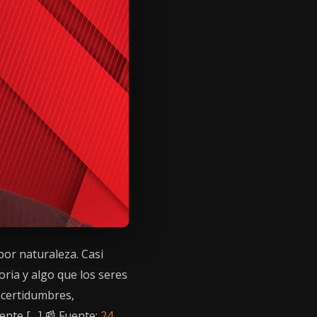
or naturaleza. Casi
oria y algo que los seres
certidumbres,
ente […] 📰 Fuente:
24