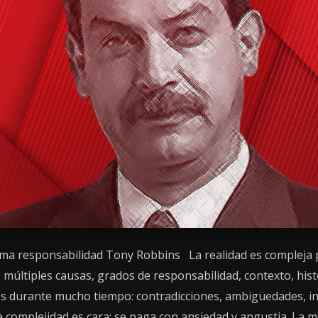
oma responsabilidad Tony Robbins La realidad es compleja p
e múltiples causas, grados de responsabilidad, contexto, hist
durante mucho tiempo: contradicciones, ambigüedades, in
a complejidad es cara; se paga con ansiedad y angustia. La m