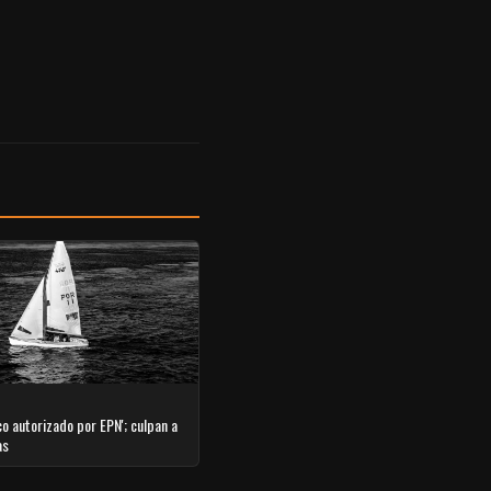
co autorizado por EPN'; culpan a
as