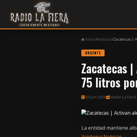
Inicio
Noticias
Zacatecas | Ac
URGENTE
Zacatecas | 
75 litros p
03 Jun 2026
Radio La Fiera
La entidad mantiene alb
Aristegui Noticias