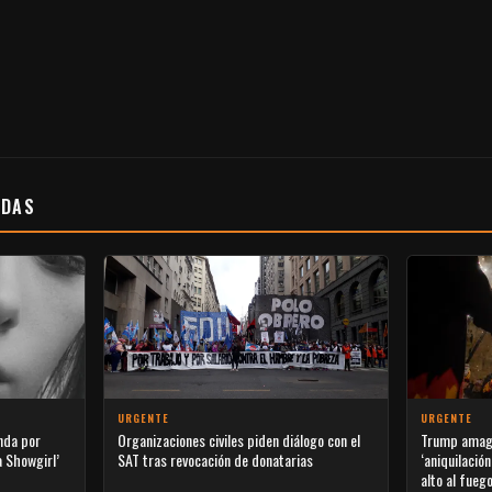
ADAS
URGENTE
URGENTE
nda por
Organizaciones civiles piden diálogo con el
Trump amaga
a Showgirl’
SAT tras revocación de donatarias
‘aniquilació
alto al fueg