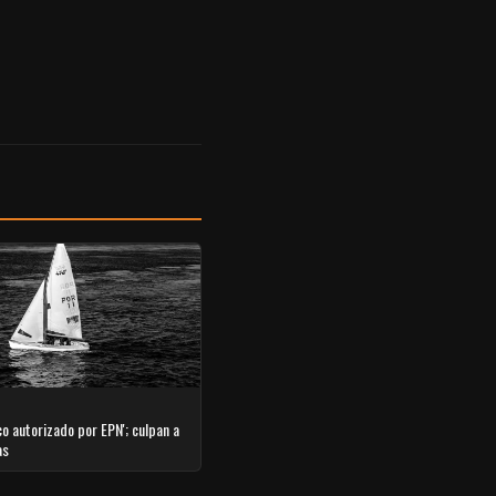
co autorizado por EPN'; culpan a
as